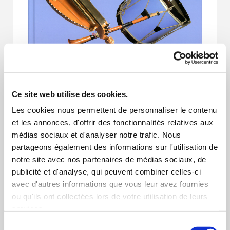
Les
instruments
de
Ce site web utilise des cookies.
musique
de nos
terroirs
Les cookies nous permettent de personnaliser le contenu
et les annonces, d'offrir des fonctionnalités relatives aux
Cette publication a remporté le prix Claude
médias sociaux et d'analyser notre trafic. Nous
Seignole en 2008.
partageons également des informations sur l'utilisation de
notre site avec nos partenaires de médias sociaux, de
Histoires et représentations, instruments divers
publicité et d'analyse, qui peuvent combiner celles-ci
et variés.
avec d'autres informations que vous leur avez fournies
Partez à la découverte de cet univers.
ou qu'ils ont collectées lors de votre utilisation de leurs
services.
Prix : 12,00 euros au lieu de 30,00 euros
Sélection