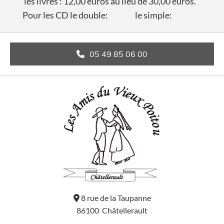
les livres : 12,00 euros au lieu de 30,00 euros.
Pour les CD le double: le simple:
05 49 85 06 00
8 rue de la Taupanne

86100 Châtellerault